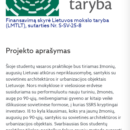
Finansavimą skyrė Lietuvos mokslo taryba
(LMTLT), sutarties Nr. S-SV-25-8
Projekto aprašymas
Šioje studentų vasaros praktikoje bus tiriamas žmonių,
augusių Lietuvai atkūrus nepriklausomybę, santykis su
sovietinės architektūros ir urbanizacijos objektais
Lietuvoje. Nors mokyklose ir viešosiose erdvėse
susiduriama su performuluotu nauju turiniu, žmonės,
augę po 90-ųjų, neišvengiamai gyveno ar kitaip veikė
išlikusiose sovietinėse formose, į kurias SSRS kryptingai
investavo. Iš to kyla klausimas, koks yra jaunų žmonių,
augusių po 90-ųjų, santykis su sovietinės architektūros ir
urbanizacijos objektais. Svarbiausias šios studentų