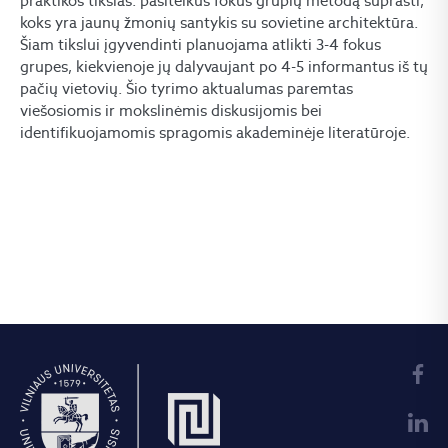
praktikos tikslas: pasitelkus fokus grupių metodą suprasti,
koks yra jaunų žmonių santykis su sovietine architektūra.
Šiam tikslui įgyvendinti planuojama atlikti 3-4 fokus
grupes, kiekvienoje jų dalyvaujant po 4-5 informantus iš tų
pačių vietovių. Šio tyrimo aktualumas paremtas
viešosiomis ir mokslinėmis diskusijomis bei
identifikuojamomis spragomis akademinėje literatūroje.