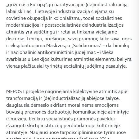
„grįžimas į Europą“, jų naratyvai apie (de)industrializaciją
labai skiriasi. Lietuvoje industrializacija siejama su
sovietine okupacija ir kolonializmu, todėl socialistinės
modernizacijos ir postsocialistinės deindustrializacijos
atmintis yra sudėtinga ir retai sutinkama viešajame
diskurse. Lenkija, priešingai, savo pramonę laikė sava, nors
ir eksploatuojama Maskvos, o „Solidarumas“ – darbininkų
ir nacionalinis antikomunistinis judėjimas – išlieka
svarbiausiu Lenkijos kultūrinės atminties elementu bei yra
vienas plačiausiai tyrinėtų socialinių judėjimų pasaulyje.
MEPOST projekte nagrinėjama kolektyvinė atmintis apie
transformaciją ir (de)industrializaciją abiejose šalyse,
daugiausia dėmesio skiriant moralinėms emocijoms
buvusių pramonės darbuotojų komunikacinėje atmintyje
ir muziejų bei kitų socialistinės pramonės paveldui
išsaugoti skirtų institucijų perduodamoje kultūrinėje
atmintyje. Naujausiuose tarpdisciplininiuose tyrimuose