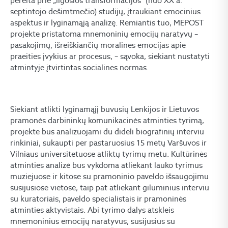
pereita prie „ilgosios transformacijos“ (nuo XX a.
septintojo dešimtmečio) studijų, įtraukiant emocinius
aspektus ir lyginamąją analizę. Remiantis tuo, MEPOST
projekte pristatoma mnemoninių emocijų naratyvų –
pasakojimų, išreiškiančių moralines emocijas apie
praeities įvykius ar procesus, – sąvoka, siekiant nustatyti
atmintyje įtvirtintas socialines normas.
Siekiant atlikti lyginamąjį buvusių Lenkijos ir Lietuvos
pramonės darbininkų komunikacinės atminties tyrimą,
projekte bus analizuojami du dideli biografinių interviu
rinkiniai, sukaupti per pastaruosius 15 metų Varšuvos ir
Vilniaus universitetuose atliktų tyrimų metu. Kultūrinės
atminties analizė bus vykdoma atliekant lauko tyrimus
muziejuose ir kitose su pramoninio paveldo išsaugojimu
susijusiose vietose, taip pat atliekant giluminius interviu
su kuratoriais, paveldo specialistais ir pramoninės
atminties aktyvistais. Abi tyrimo dalys atskleis
mnemoninius emocijų naratyvus, susijusius su