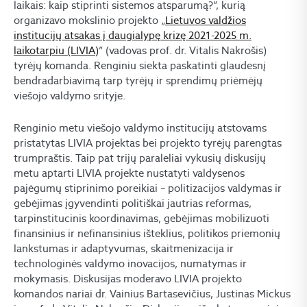
laikais: kaip stiprinti sistemos atsparumą?”, kurią
organizavo mokslinio projekto „
Lietuvos valdžios
institucijų atsakas į daugialypę krizę 2021-2025 m.
laikotarpiu (LIVIA)
” (vadovas prof. dr. Vitalis Nakrošis)
tyrėjų komanda. Renginiu siekta paskatinti glaudesnį
bendradarbiavimą tarp tyrėjų ir sprendimų priėmėjų
viešojo valdymo srityje.
Renginio metu viešojo valdymo institucijų atstovams
pristatytas LIVIA projektas bei projekto tyrėjų parengtas
trumpraštis. Taip pat trijų paraleliai vykusių diskusijų
metu aptarti LIVIA projekte nustatyti valdysenos
pajėgumų stiprinimo poreikiai – politizacijos valdymas ir
gebėjimas įgyvendinti politiškai jautrias reformas,
tarpinstitucinis koordinavimas, gebėjimas mobilizuoti
finansinius ir nefinansinius išteklius, politikos priemonių
lankstumas ir adaptyvumas, skaitmenizacija ir
technologinės valdymo inovacijos, numatymas ir
mokymasis. Diskusijas moderavo LIVIA projekto
komandos nariai dr. Vainius Bartasevičius, Justinas Mickus