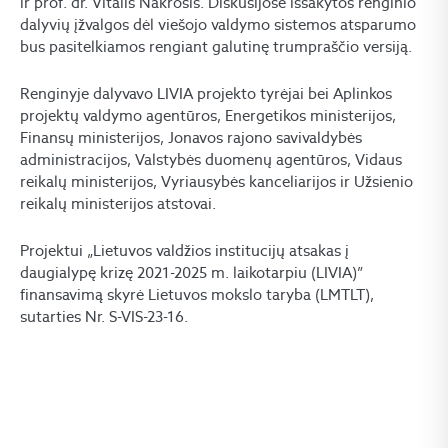
ir prof. dr. Vitalis Nakrošis. Diskusijose išsakytos renginio
dalyvių įžvalgos dėl viešojo valdymo sistemos atsparumo
bus pasitelkiamos rengiant galutinę trumpraščio versiją.
Renginyje dalyvavo LIVIA projekto tyrėjai bei Aplinkos
projektų valdymo agentūros, Energetikos ministerijos,
Finansų ministerijos, Jonavos rajono savivaldybės
administracijos, Valstybės duomenų agentūros, Vidaus
reikalų ministerijos, Vyriausybės kanceliarijos ir Užsienio
reikalų ministerijos atstovai.
Projektui „Lietuvos valdžios institucijų atsakas į
daugialypę krizę 2021-2025 m. laikotarpiu (LIVIA)”
finansavimą skyrė Lietuvos mokslo taryba (LMTLT),
sutarties Nr. S-VIS-23-16.