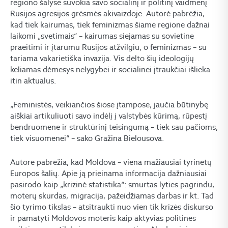
regiono šalyse suvokia savo socialinį ir politinį vaidmenį
Rusijos agresijos grėsmės akivaizdoje. Autorė pabrėžia,
kad tiek kairumas, tiek feminizmas šiame regione dažnai
laikomi „svetimais“ – kairumas siejamas su sovietine
praeitimi ir įtarumu Rusijos atžvilgiu, o feminizmas – su
tariama vakarietiška invazija. Vis dėlto šių ideologijų
keliamas dėmesys nelygybei ir socialinei įtraukčiai išlieka
itin aktualus.
„Feministės, veikiančios šiose įtampose, jaučia būtinybę
aiškiai artikuliuoti savo indėlį į valstybės kūrimą, rūpestį
bendruomene ir struktūrinį teisingumą – tiek sau pačioms,
tiek visuomenei“ – sako Gražina Bielousova.
Autorė pabrėžia, kad Moldova – viena mažiausiai tyrinėtų
Europos šalių. Apie ją prieinama informacija dažniausiai
pasirodo kaip „krizinė statistika“: smurtas lyties pagrindu,
moterų skurdas, migracija, pažeidžiamas darbas ir kt. Tad
šio tyrimo tikslas – atsitraukti nuo vien tik krizės diskurso
ir pamatyti Moldovos moteris kaip aktyvias politines