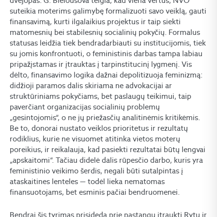
dvejopas. G. Bielousova teigia, kad viena vertus, NVO
suteikia moterims galimybę formalizuoti savo veiklą, gauti
finansavimą, kurti ilgalaikius projektus ir taip siekti
matomesnių bei stabilesnių socialinių pokyčių. Formalus
statusas leidžia tiek bendradarbiauti su institucijomis, tiek
su jomis konfrontuoti, o feministinis darbas tampa labiau
pripažįstamas ir įtrauktas į tarpinstitucinį lygmenį. Vis
dėlto, finansavimo logika dažnai depolitizuoja feminizmą:
didžioji paramos dalis skiriama ne advokacijai ar
struktūriniams pokyčiams, bet paslaugų teikimui, taip
paverčiant organizacijas socialinių problemų
„gesintojomis“, o ne jų priežasčių analitinėmis kritikėmis.
Be to, donorai nustato veiklos prioritetus ir rezultatų
rodiklius, kurie ne visuomet atitinka vietos moterų
poreikius, ir reikalauja, kad pasiekti rezultatai būtų lengvai
„apskaitomi“. Tačiau didelė dalis rūpesčio darbo, kuris yra
feministinio veikimo šerdis, negali būti sutalpintas į
ataskaitines lenteles — todėl lieka nematomas
finansuotojams, bet esminis pačiai bendruomenei.
Bendrai šis tyrimas prisideda prie pastangų įtraukti Rytų ir