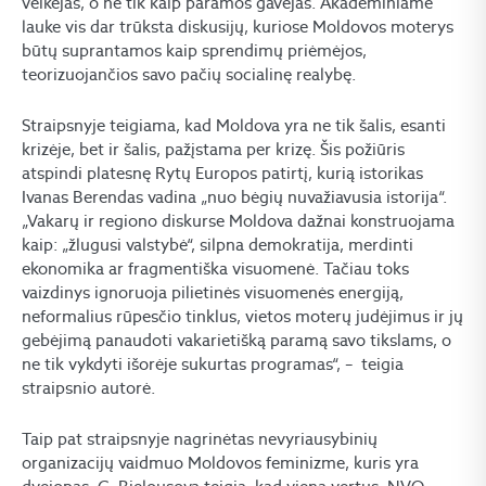
veikėjas, o ne tik kaip paramos gavėjas. Akademiniame
lauke vis dar trūksta diskusijų, kuriose Moldovos moterys
būtų suprantamos kaip sprendimų priėmėjos,
teorizuojančios savo pačių socialinę realybę.
Straipsnyje teigiama, kad Moldova yra ne tik šalis, esanti
krizėje, bet ir šalis, pažįstama per krizę. Šis požiūris
atspindi platesnę Rytų Europos patirtį, kurią istorikas
Ivanas Berendas vadina „nuo bėgių nuvažiavusia istorija“.
„Vakarų ir regiono diskurse Moldova dažnai konstruojama
kaip: „žlugusi valstybė“, silpna demokratija, merdinti
ekonomika ar fragmentiška visuomenė. Tačiau toks
vaizdinys ignoruoja pilietinės visuomenės energiją,
neformalius rūpesčio tinklus, vietos moterų judėjimus ir jų
gebėjimą panaudoti vakarietišką paramą savo tikslams, o
ne tik vykdyti išorėje sukurtas programas“, – teigia
straipsnio autorė.
Taip pat straipsnyje nagrinėtas nevyriausybinių
organizacijų vaidmuo Moldovos feminizme, kuris yra