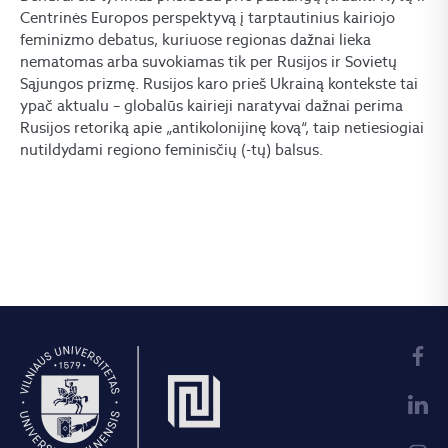
Centrinės Europos perspektyvą į tarptautinius kairiojo
feminizmo debatus, kuriuose regionas dažnai lieka
nematomas arba suvokiamas tik per Rusijos ir Sovietų
Sąjungos prizmę. Rusijos karo prieš Ukrainą kontekste tai
ypač aktualu – globalūs kairieji naratyvai dažnai perima
Rusijos retoriką apie „antikolonijinę kovą“, taip netiesiogiai
nutildydami regiono feminisčių (-tų) balsus.