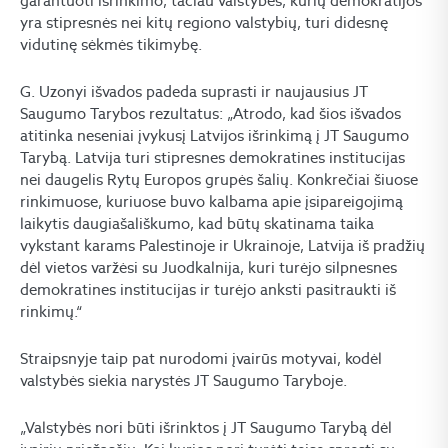
garantuoti išrinkimo, tačiau valstybės, kurių demokratijos
yra stipresnės nei kitų regiono valstybių, turi didesnę
vidutinę sėkmės tikimybę.
G. Uzonyi išvados padeda suprasti ir naujausius JT
Saugumo Tarybos rezultatus: „Atrodo, kad šios išvados
atitinka neseniai įvykusį Latvijos išrinkimą į JT Saugumo
Tarybą. Latvija turi stipresnes demokratines institucijas
nei daugelis Rytų Europos grupės šalių. Konkrečiai šiuose
rinkimuose, kuriuose buvo kalbama apie įsipareigojimą
laikytis daugiašališkumo, kad būtų skatinama taika
vykstant karams Palestinoje ir Ukrainoje, Latvija iš pradžių
dėl vietos varžėsi su Juodkalnija, kuri turėjo silpnesnes
demokratines institucijas ir turėjo anksti pasitraukti iš
rinkimų.“
Straipsnyje taip pat nurodomi įvairūs motyvai, kodėl
valstybės siekia narystės JT Saugumo Taryboje.
„Valstybės nori būti išrinktos į JT Saugumo Tarybą dėl