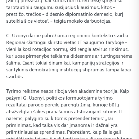
įvairių priežasčių. Kai kurios nori turėti teisę spręsti su
tarptautiniu saugumu susijusius klausimus, kitos –
prestižo, trečios – didesnio diplomatinio dėmesio, kurį
suteikia šios vietos“, – teigia mokslo darbuotojas.
G. Uzonyi darbe pabrėžiama regioninio konteksto svarba.
Regionai skirtingai skirsto vietas JT Saugumo Taryboje –
vieni laikosi rotacijos normų, kiti rengia atvirus rinkimus,
kuriuose pirmenybė teikiama didesnėms ar turtingesnėms
šalims. Esant tokiai dinamikai, kampanijų strategijos ir
santykinis demokratinių institucijų stiprumas tampa labai
svarbūs.
Tyrimo reikšmė neapsiriboja vien akademine teorija. Kaip
pažymi G. Uzonyi, politikos formuotojams tyrimo
rezultatai parodo poreikį parengti žinią, kurioje būtų
atsižvelgta į šalies pranašumus atstovaujant kitoms JT
narėms, palyginti su kitomis pretendentėmis: „Tai
priminimas, kad taika vis dar įmanoma ir dažnai yra
priimtiniausias sprendimas. Pabrėžiant, kaip šalis gali
prisidėti prie taikos, ji gali tapti patrauklia partnere kitoms