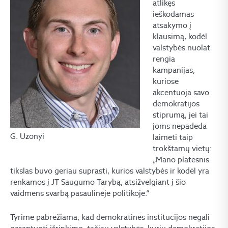
atlikęs
ieškodamas
atsakymo į
klausimą, kodėl
valstybės nuolat
rengia
kampanijas,
kuriose
akcentuoja savo
demokratijos
stiprumą, jei tai
joms nepadeda
G. Uzonyi
laimėti taip
trokštamų vietų:
„Mano platesnis
tikslas buvo geriau suprasti, kurios valstybės ir kodėl yra
renkamos į JT Saugumo Tarybą, atsižvelgiant į šio
vaidmens svarbą pasaulinėje politikoje.“
Tyrime pabrėžiama, kad demokratinės institucijos negali