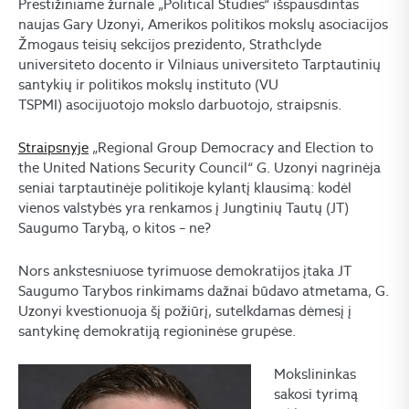
Prestižiniame žurnale „Political Studies“ išspausdintas
naujas Gary Uzonyi, Amerikos politikos mokslų asociacijos
Žmogaus teisių sekcijos prezidento, Strathclyde
universiteto docento ir Vilniaus universiteto Tarptautinių
santykių ir politikos mokslų instituto (VU
TSPMI) asocijuotojo mokslo darbuotojo, straipsnis.
Straipsnyje
„Regional Group Democracy and Election to
the United Nations Security Council“ G. Uzonyi nagrinėja
seniai tarptautinėje politikoje kylantį klausimą: kodėl
vienos valstybės yra renkamos į Jungtinių Tautų (JT)
Saugumo Tarybą, o kitos – ne?
Nors ankstesniuose tyrimuose demokratijos įtaka JT
Saugumo Tarybos rinkimams dažnai būdavo atmetama, G.
Uzonyi kvestionuoja šį požiūrį, sutelkdamas dėmesį į
santykinę demokratiją regioninėse grupėse.
Mokslininkas
sakosi tyrimą